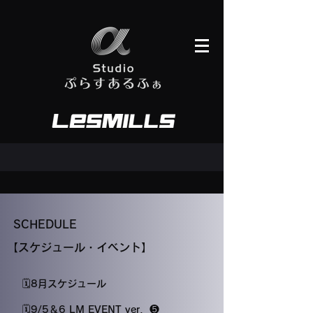
​SCHEDULE
​【スケジュール・イベント】
​🗓️8月スケジュール
​🗓️9/5＆6 LM EVENT ver．❺